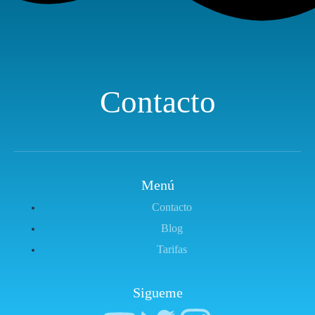
c
b
t
r
ó
n
Contacto
i
c
o
*
Menú
Contacto
Blog
Tarifas
Sigueme